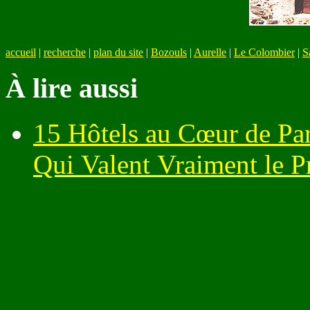
accueil
|
recherche
|
plan du site
|
Bozouls
|
Aurelle
|
Le Colombier
|
S
À lire aussi
15 Hôtels au Cœur de Par
Qui Valent Vraiment le P